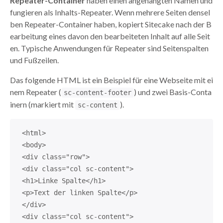
Repeater-Container
haben einen angehängten Namen und
fungieren als Inhalts-Repeater. Wenn mehrere Seiten densel
ben Repeater-Container haben, kopiert Sitecake nach der B
earbeitung eines davon den bearbeiteten Inhalt auf alle Seit
en. Typische Anwendungen für Repeater sind Seitenspalten
und Fußzeilen.
Das folgende HTML ist ein Beispiel für eine Webseite mit ei
nem Repeater (
) und zwei Basis-Conta
sc-content-footer
inern (markiert mit
).
sc-content
<html>
<body>
<div class="row">
<div class="col sc-content">
<h1>Linke Spalte</h1>
<p>Text der linken Spalte</p>
</div>
<div class="col sc-content">